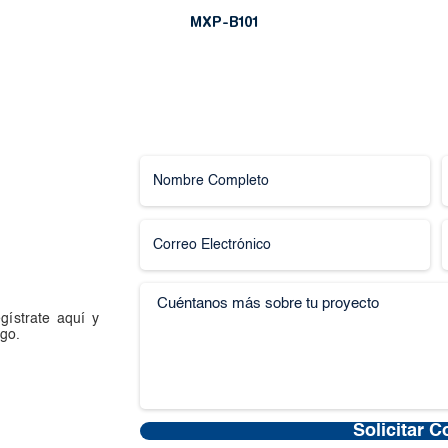
MXP-B101
gístrate aquí y
go.
Solicitar C