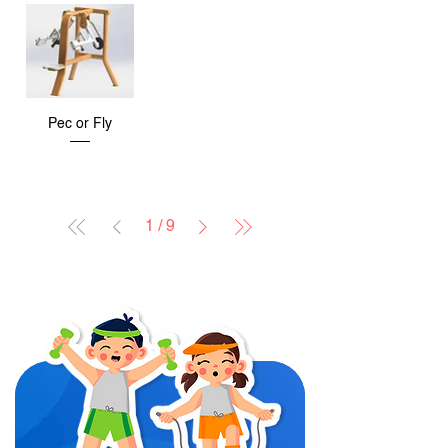
Pec or Fly
1
/
9