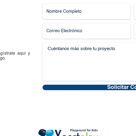
gístrate aquí y
go.
Solicitar C