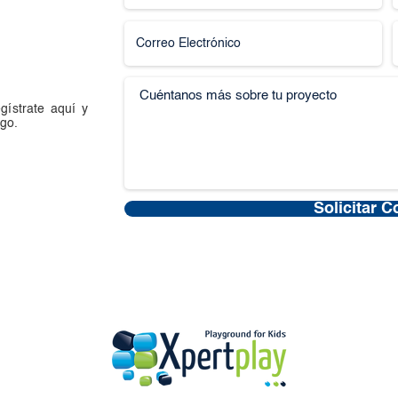
gístrate aquí y
go.
Solicitar C