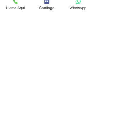
Llama Aquí
Catálogo
Whatsapp
Solicitar Cotización
Aviso de privacidad
© 2024 XpertPlay