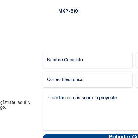
MXP-B101
gístrate aquí y
go.
Solicitar C