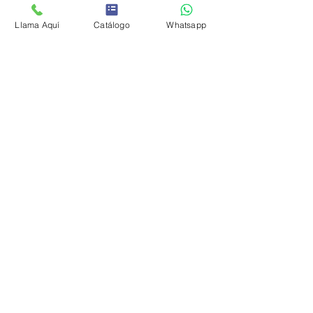
Llama Aquí
Catálogo
Whatsapp
Solicitar Cotización
Aviso de privacidad
© 2024 XpertPlay