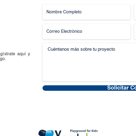
gístrate aquí y
go.
Solicitar C